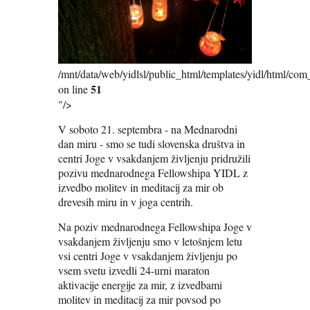
/mnt/data/web/yidlsl/public_html/templates/yidl/html/com_
51
on line
"/>
V soboto 21. septembra - na Mednarodni
dan miru - smo se tudi slovenska društva in
centri Joge v vsakdanjem življenju pridružili
pozivu mednarodnega Fellowshipa YIDL z
izvedbo molitev in meditacij za mir ob
drevesih miru in v joga centrih.
Na poziv mednarodnega Fellowshipa Joge v
vsakdanjem življenju smo v letošnjem letu
vsi centri Joge v vsakdanjem življenju po
vsem svetu izvedli 24-urni maraton
aktivacije energije za mir, z izvedbami
molitev in meditacij za mir povsod po