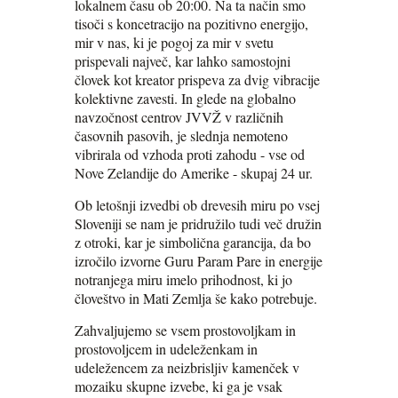
lokalnem času ob 20:00. Na ta način smo
tisoči s koncetracijo na pozitivno energijo,
mir v nas, ki je pogoj za mir v svetu
prispevali največ, kar lahko samostojni
človek kot kreator prispeva za dvig vibracije
kolektivne zavesti. In glede na globalno
navzočnost centrov JVVŽ v različnih
časovnih pasovih, je slednja nemoteno
vibrirala od vzhoda proti zahodu - vse od
Nove Zelandije do Amerike - skupaj 24 ur.
Ob letošnji izvedbi ob drevesih miru po vsej
Sloveniji se nam je pridružilo tudi več družin
z otroki, kar je simbolična garancija, da bo
izročilo izvorne Guru Param Pare in energije
notranjega miru imelo prihodnost, ki jo
človeštvo in Mati Zemlja še kako potrebuje.
Zahvaljujemo se vsem prostovoljkam in
prostovoljcem in udeleženkam in
udeležencem za neizbrisljiv kamenček v
mozaiku skupne izvebe, ki ga je vsak