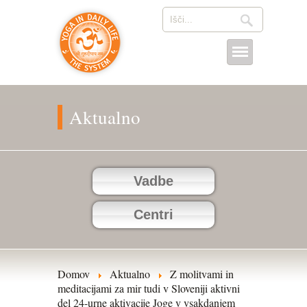
Aktualno
Vadbe
Centri
Domov
Aktualno
Z molitvami in
meditacijami za mir tudi v Sloveniji aktivni
del 24-urne aktivacije Joge v vsakdanjem