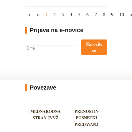
<
<
1
2
3
4
5
6
7
8
9
10
Prijava na e-novice
Naročite
se
Povezave
MEDNARODNA
PRENOSI IN
STRAN JVVŽ
POSNETKI
PREDAVANJ