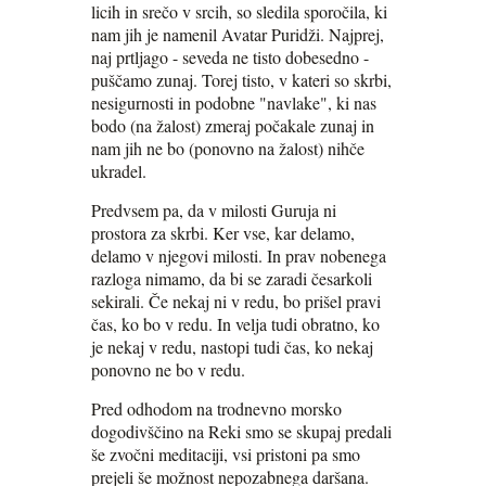
licih in srečo v srcih, so sledila sporočila, ki
nam jih je namenil Avatar Puridži. Najprej,
naj prtljago - seveda ne tisto dobesedno -
puščamo zunaj. Torej tisto, v kateri so skrbi,
nesigurnosti in podobne "navlake", ki nas
bodo (na žalost) zmeraj počakale zunaj in
nam jih ne bo (ponovno na žalost) nihče
ukradel.
Predvsem pa, da v milosti Guruja ni
prostora za skrbi. Ker vse, kar delamo,
delamo v njegovi milosti. In prav nobenega
razloga nimamo, da bi se zaradi česarkoli
sekirali. Če nekaj ni v redu, bo prišel pravi
čas, ko bo v redu. In velja tudi obratno, ko
je nekaj v redu, nastopi tudi čas, ko nekaj
ponovno ne bo v redu.
Pred odhodom na trodnevno morsko
dogodivščino na Reki smo se skupaj predali
še zvočni meditaciji, vsi pristoni pa smo
prejeli še možnost nepozabnega daršana.