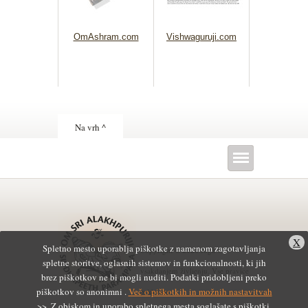
OmAshram.com
Vishwaguruji.com
Na vrh ^
X
Spletno mesto uporablja piškotke z namenom zagotavljanja
Copyright © 2026 Joga v
spletne storitve, oglasnih sistemov in funkcionalnosti, ki jih
vsakdanjem življenju. Vse pravice
brez piškotkov ne bi mogli nuditi. Podatki pridobljeni preko
piškotkov so anonimni .
Več o piškotkih in možnih nastavitvah
pridržane.
>>. Z obiskom in uporabo spletnega mesta soglašate s piškotki.