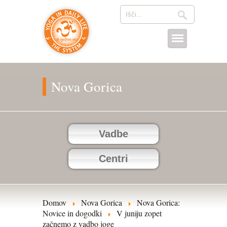
Nova Gorica
Vadbe
Centri
Domov
Nova Gorica
Nova Gorica:
Novice in dogodki
V juniju zopet
začnemo z vadbo joge