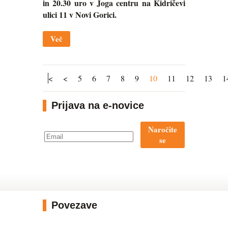
in 20.30 uro v Joga centru na Kidričevi
ulici 11 v Novi Gorici.
Več
<
<
5
6
7
8
9
10
11
12
13
1
Prijava na e-novice
Naročite
se
Povezave