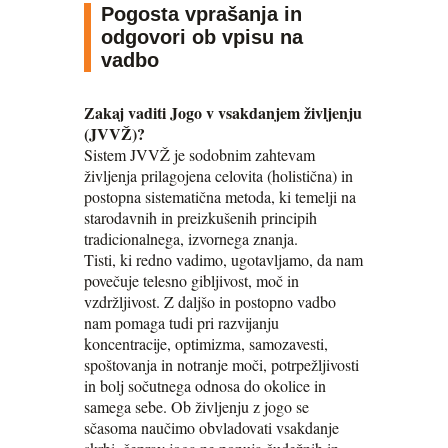
Pogosta vprašanja in
odgovori ob vpisu na
vadbo
Zakaj vaditi Jogo v vsakdanjem življenju
(JVVŽ)?
Sistem JVVŽ je sodobnim zahtevam
življenja prilagojena celovita (holistična) in
postopna sistematična metoda, ki temelji na
starodavnih in preizkušenih principih
tradicionalnega, izvornega znanja.
Tisti, ki redno vadimo, ugotavljamo, da nam
povečuje telesno gibljivost, moč in
vzdržljivost. Z daljšo in postopno vadbo
nam pomaga tudi pri razvijanju
koncentracije, optimizma, samozavesti,
spoštovanja in notranje moči, potrpežljivosti
in bolj sočutnega odnosa do okolice in
samega sebe. Ob življenju z jogo se
sčasoma naučimo obvladovati vsakdanje