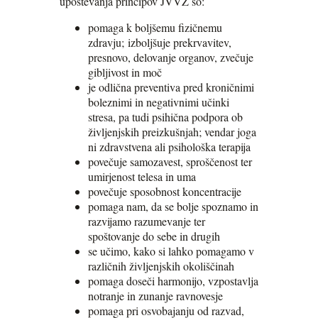
upoštevanja principov JVVŽ so:
pomaga k boljšemu fizičnemu
zdravju; izboljšuje prekrvavitev,
presnovo, delovanje organov, zvečuje
gibljivost in moč
je odlična preventiva pred kroničnimi
boleznimi in negativnimi učinki
stresa, pa tudi psihična podpora ob
življenjskih preizkušnjah; vendar joga
ni zdravstvena ali psihološka terapija
povečuje samozavest, sproščenost ter
umirjenost telesa in uma
povečuje sposobnost koncentracije
pomaga nam, da se bolje spoznamo in
razvijamo razumevanje ter
spoštovanje do sebe in drugih
se učimo, kako si lahko pomagamo v
različnih življenjskih okoliščinah
pomaga doseči harmonijo, vzpostavlja
notranje in zunanje ravnovesje
pomaga pri osvobajanju od razvad,