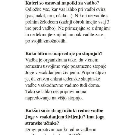
Kateri so osnovni napotki za vadbo?
Odložite vse, kar vas lahko pri vadbi ovira
(pas, nakit, uro, očala ...). Nikoli ne vadite s
polnim želodcem (zadnji obrok imejte vsaj 3
ure pred vadbo). Ne primerjajte se z drugimi
in ne tekmujte z njimi, ampak vadite zase,
po svojih zmožnostih.
Kako hitro se napreduje po stopnjah?
Vadba je organizirana tako, da v enem
semestru usvojimo vaje posamezne stopnje
Joge v vsakdanjem življenju. Priporočljivo
je, da zraven enkrat tedenske skupinske
vadbe vsakodnevno vadimo tudi doma.
Tako se lahko res pripravimo na
napredovanje na višjo stopnjo.
Kakšni so še drugi učinki redne vadbe
Joge v vsakdanjem življenju? Ima joga
stranske učinke?
Drugi pozitivni učinki redne vadbe in