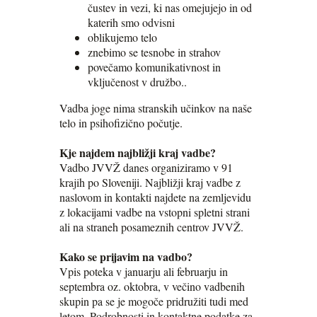
čustev in vezi, ki nas omejujejo in od
katerih smo odvisni
oblikujemo telo
znebimo se tesnobe in strahov
povečamo komunikativnost in
vključenost v družbo..
Vadba joge nima stranskih učinkov na naše
telo in psihofizično počutje.
Kje najdem najbližji kraj vadbe?
Vadbo JVVŽ danes organiziramo v 91
krajih po Sloveniji. Najbližji kraj vadbe z
naslovom in kontakti najdete na zemljevidu
z lokacijami vadbe na vstopni spletni strani
ali na straneh posameznih centrov JVVŽ.
Kako se prijavim na vadbo?
Vpis poteka v januarju ali februarju in
septembra oz. oktobra, v večino vadbenih
skupin pa se je mogoče pridružiti tudi med
letom. Podrobnosti in kontaktne podatke za