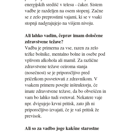
energijskih središč v telesu - čaker. Sistem
vadbe je razdeljen na osem stopenj. Začne
se z zelo preprostimi vajami, ki se v vsaki
stopnji nadgrajujejo na višjem nivoju.
Ali lahko vadim, čeprav imam določene
zdravstvene težave?
Vadba je primerna za vse, razen za zelo
težke bolnike, mentalno bolne in osebe pod
vplivom alkohola ali mamil. Za različne
zdravstvene težave oziroma stanja
(nosečnost) se je priporočljivo pred
pričetkom posvetovati z zdravnikom. V
vsakem primeru povejte inštruktorju, če
imate zdravstvene težave, da bo obveščen in
vam bo lahko tudi svetoval. Nekatere vaje
npr. dvigujejo krvni pritisk, zato jih ni
priporočljivo izvajati, če je vaš pritisk že
previsok.
Ali so za vadbo joge kakšne starostne