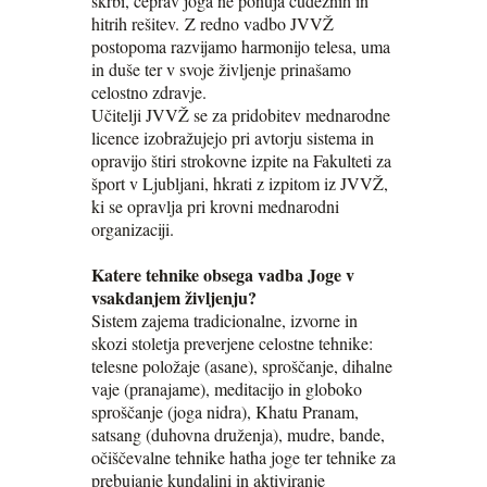
skrbi, čeprav joga ne ponuja čudežnih in
hitrih rešitev. Z redno vadbo JVVŽ
postopoma razvijamo harmonijo telesa, uma
in duše ter v svoje življenje prinašamo
celostno zdravje.
Učitelji JVVŽ se za pridobitev mednarodne
licence izobražujejo pri avtorju sistema in
opravijo štiri strokovne izpite na Fakulteti za
šport v Ljubljani, hkrati z izpitom iz JVVŽ,
ki se opravlja pri krovni mednarodni
organizaciji.
Katere tehnike obsega vadba Joge v
vsakdanjem življenju?
Sistem zajema tradicionalne, izvorne in
skozi stoletja preverjene celostne tehnike:
telesne položaje (asane), sproščanje, dihalne
vaje (pranajame), meditacijo in globoko
sproščanje (joga nidra), Khatu Pranam,
satsang (duhovna druženja), mudre, bande,
očiščevalne tehnike hatha joge ter tehnike za
prebujanje kundalini in aktiviranje