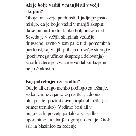
Ali je bolje vaditi v manjši ali v večji
skupini?
Oboje ima svoje prednosti. Ljudje pogosto
mislijo, da je bolje vaditi v manjši skupini,
da se jim inštruktor lahko bolj posveti ipd.
Seveda je v večjih skupinah vzdušje
drugačno, ravno v tem pa je tudi pomembna
prednost, saj v njih prihaja do večje sinergije
(pozitivnega učinka skupnega delovanja),
zaradi katere je izvajanje vaj lahko lažje in
bolj učinkovito.
Kaj potrebujem za vadbo?
Odejo ali drugo mehko podlogo za ležanje,
sedenje in izvajanje vaj na tleh, udobna,
ohlapna ter pozimi dovolj topla oblačila (na
primer trenirko). Vadimo bosi ali v
nogavicah, po želji pa lahko za vadbo
uporabimo tudi tanjše ogrinjalo (odejo, širok
šal) in blazinico za sedenje.