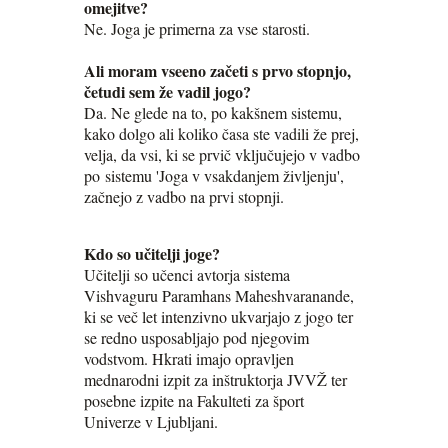
omejitve?
Ne. Joga je primerna za vse starosti.
Ali moram vseeno začeti s prvo stopnjo,
četudi sem že vadil jogo?
Da. Ne glede na to, po kakšnem sistemu,
kako dolgo ali koliko časa ste vadili že prej,
velja, da vsi, ki se prvič vključujejo v vadbo
po sistemu 'Joga v vsakdanjem življenju',
začnejo z vadbo na prvi stopnji.
Kdo so učitelji joge?
Učitelji so učenci avtorja sistema
Vishvaguru Paramhans Maheshvaranande,
ki se več let intenzivno ukvarjajo z jogo ter
se redno usposabljajo pod njegovim
vodstvom. Hkrati imajo opravljen
mednarodni izpit za inštruktorja JVVŽ ter
posebne izpite na Fakulteti za šport
Univerze v Ljubljani.