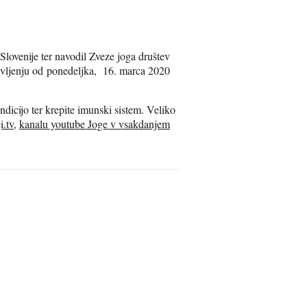
Slovenije ter navodil Zveze joga društev
življenju od ponedeljka, 16. marca 2020
dicijo ter krepite imunski sistem. Veliko
i.tv
,
kanalu youtube Joge v vsakdanjem