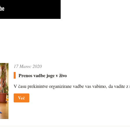
17 Marec 2020
Prenos vadbe joge v živo
V času prekinintve organizirane vadbe vas vabimo, da vadite z 
Več