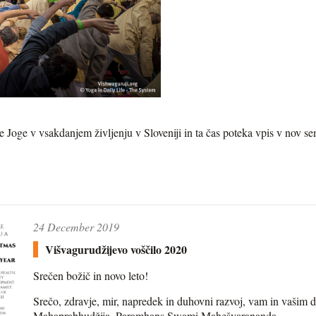
e Joge v vsakdanjem življenju v Sloveniji in ta čas poteka vpis v nov 
24 December 2019
Višvagurudžijevo voščilo 2020
Srečen božič in novo leto!
Srečo, zdravje, mir, napredek in duhovni razvoj, vam in vašim d
Mahaprabhudžija, Paramhans Swami Mahešvarananda.