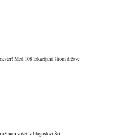
semester! Med 108 lokacijami širom države
ružinam vošči, z blagoslovi Šri