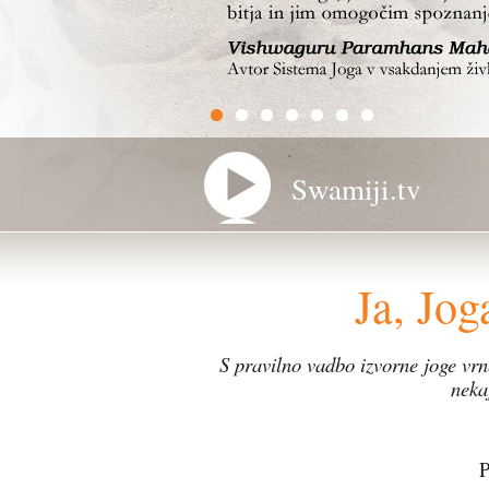
Swamiji.tv
Ja, Jo
S pravilno vadbo izvorne joge vrn
neka
P