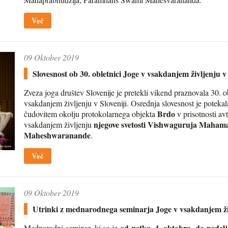
Več
09 Oktober 2019
Slovesnost ob 30. obletnici Joge v vsakdanjem življenju v 
Zveza joga društev Slovenije je pretekli vikend praznovala 30. 
vsakdanjem življenju v Sloveniji. Osrednja slovesnost je poteka
Brdo
čudovitem okolju protokolarnega objekta
v prisotnosti avt
njegove svetosti Vishwaguruja Maha
vsakdanjem življenju
Maheshwaranande
.
Več
09 Oktober 2019
Utrinki z mednarodnega seminarja Joge v vsakdanjem ži
od petka, 4. oktobra, do nedelj
Mednarodni seminar, ki se je