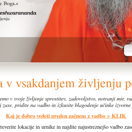
ga v vsakdanjem življenju 
emo v svoje življenje sprostitev,
zadovoljstvo, notranji mir, ra
j zase, pridite na vadbo in
izkusite blagodenje učinke izvorne 
Kaj je dobro vedeti preden začnem z vadbo
> KLIK
reverite lokacije in urnike in najdite najustreznejšo vadbo zas