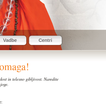
Vadbe
Centri
pomaga!
dost in telesno gibljivost.
Naredite
joge.
e: