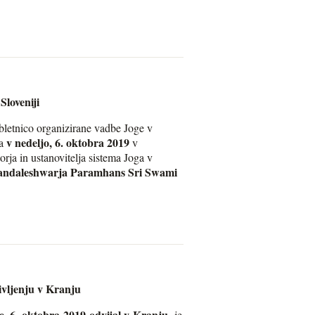
Sloveniji
obletnico organizirane vadbe Joge v
v nedeljo, 6. oktobra 2019
la
v
orja in ustanovitelja sistema Joga v
mandaleshwarja Paramhans Sri Swami
vljenju v Kranju
e, 6. oktobra 2019 odvijal v Kranju
, je