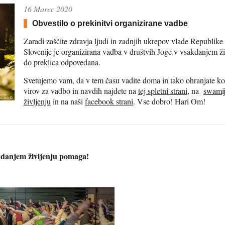
16 Marec 2020
Obvestilo o prekinitvi organizirane vadbe
Zaradi zaščite zdravja ljudi in zadnjih ukrepov vlade Republike 
Slovenije je organizirana vadba v društvih Joge v vsakdanjem 
do preklica odpovedana.
Svetujemo vam, da v tem času vadite doma in tako ohranjate kon
virov za vadbo in navdih najdete na
tej spletni strani
, na
swamij
življenju
in na naši
facebook strani
. Vse dobro! Hari Om!
akdanjem življenju pomaga!