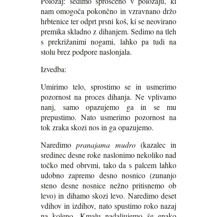
Položaj: sedimo sproščeno v položaju, ki
nam omogoča pokončno in vzravnano držo
hrbtenice ter odprt prsni koš, ki se neovirano
premika skladno z dihanjem. Sedimo na tleh
s prekrižanimi nogami, lahko pa tudi na
stolu brez podpore naslonjala.
Izvedba:
Umirimo telo, sprostimo se in usmerimo
pozornost na proces dihanja. Ne vplivamo
nanj, samo opazujemo ga in se mu
prepustimo. Nato usmerimo pozornost na
tok zraka skozi nos in ga opazujemo.
Naredimo
pranajama
mudro
(kazalec in
sredinec desne roke naslonimo nekoliko nad
točko med obrvmi, tako da s palcem lahko
udobno zapremo desno nosnico (zunanjo
steno desne nosnice nežno pritisnemo ob
levo) in dihamo skozi levo. Naredimo deset
vdihov in izdihov, nato spustimo roko nazaj
na koleno. Kmalu nadaljujemo še enako