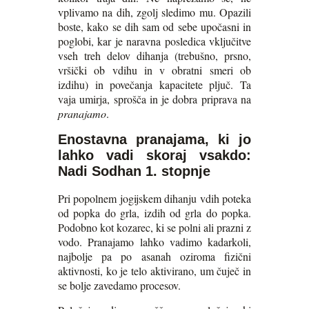
vplivamo na dih, zgolj sledimo mu. Opazili
boste, kako se dih sam od sebe upočasni in
poglobi, kar je naravna posledica vključitve
vseh treh delov dihanja (trebušno, prsno,
vršički ob vdihu in v obratni smeri ob
izdihu) in povečanja kapacitete pljuč. Ta
vaja umirja, sprošča in je dobra priprava na
pranajamo
.
Enostavna pranajama, ki jo
lahko vadi skoraj vsakdo:
Nadi Sodhan 1. stopnje
Pri popolnem jogijskem dihanju vdih poteka
od popka do grla, izdih od grla do popka.
Podobno kot kozarec, ki se polni ali prazni z
vodo. Pranajamo lahko vadimo kadarkoli,
najbolje pa po asanah oziroma fizični
aktivnosti, ko je telo aktivirano, um čuječ in
se bolje zavedamo procesov.