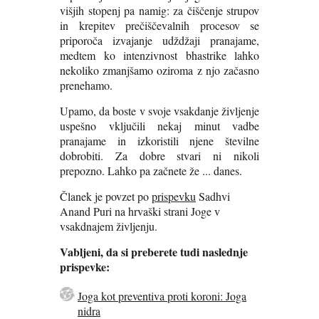
višjih stopenj pa namig: za čiščenje strupov
in krepitev prečiščevalnih procesov se
priporoča izvajanje udždžaji pranajame,
medtem ko intenzivnost bhastrike lahko
nekoliko zmanjšamo oziroma z njo začasno
prenehamo.
Upamo, da boste v svoje vsakdanje življenje
uspešno vključili nekaj minut vadbe
pranajame in izkoristili njene številne
dobrobiti. Za dobre stvari ni nikoli
prepozno. Lahko pa začnete že ... danes.
Članek je povzet po
prispevku
Sadhvi
Anand Puri na hrvaški strani Joge v
vsakdnajem življenju.
Vabljeni, da si preberete tudi naslednje
prispevke:
Joga kot preventiva proti koroni: Joga
nidra