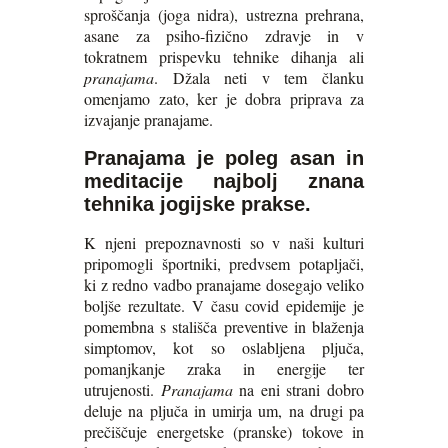
sproščanja (joga nidra), ustrezna prehrana,
asane za psiho-fizično zdravje in v
tokratnem prispevku tehnike dihanja ali
pranajama
. Džala neti v tem članku
omenjamo zato, ker je dobra priprava za
izvajanje pranajame.
Pranajama je poleg asan in
meditacije najbolj znana
tehnika jogijske prakse.
K njeni prepoznavnosti so v naši kulturi
pripomogli športniki, predvsem potapljači,
ki z redno vadbo pranajame dosegajo veliko
boljše rezultate. V času covid epidemije je
pomembna s stališča preventive in blaženja
simptomov, kot so oslabljena pljuča,
pomanjkanje zraka in energije ter
utrujenosti.
Pranajama
na eni strani dobro
deluje na pljuča in umirja um, na drugi pa
prečiščuje energetske (pranske) tokove in