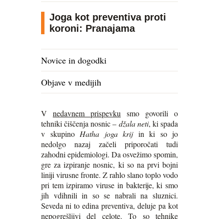
Joga kot preventiva proti
koroni: Pranajama
Novice in dogodki
Objave v medijih
V
nedavnem prispevku
smo govorili o
tehniki čiščenja nosnic –
džala neti
, ki spada
v skupino
Hatha joga krij
in ki so jo
nedolgo nazaj začeli priporočati tudi
zahodni epidemiologi. Da osvežimo spomin,
gre za izpiranje nosnic, ki so na prvi bojni
liniji virusne fronte. Z rahlo slano toplo vodo
pri tem izpiramo viruse in bakterije, ki smo
jih vdihnili in so se nabrali na sluznici.
Seveda ni to edina preventiva, deluje pa kot
nepogrešljivi del celote. To so tehnike