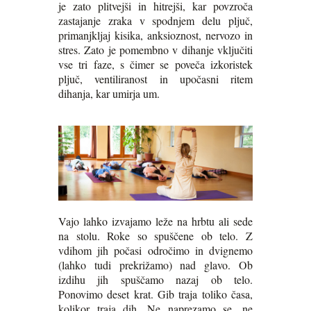
je zato plitvejši in hitrejši, kar povzroča
zastajanje zraka v spodnjem delu pljuč,
primanjkljaj kisika, anksioznost, nervozo in
stres. Zato je pomembno v dihanje vključiti
vse tri faze, s čimer se poveča izkoristek
pljuč, ventiliranost in upočasni ritem
dihanja, kar umirja um.
Vajo lahko izvajamo leže na hrbtu ali sede
na stolu. Roke so spuščene ob telo. Z
vdihom jih počasi odročimo in dvignemo
(lahko tudi prekrižamo) nad glavo. Ob
izdihu jih spuščamo nazaj ob telo.
Ponovimo deset krat. Gib traja toliko časa,
kolikor traja dih. Ne naprezamo se, ne