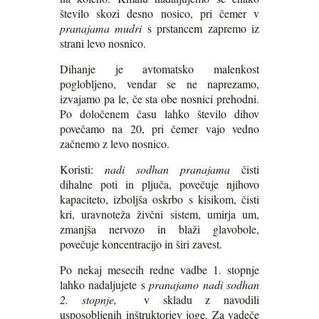
število skozi desno nosico, pri čemer v
pranajama mudri
s prstancem zapremo iz
strani levo nosnico.
Dihanje je avtomatsko malenkost
poglobljeno, vendar se ne naprezamo,
izvajamo pa le, če sta obe nosnici prehodni.
Po določenem času lahko število dihov
povečamo na 20, pri čemer vajo vedno
začnemo z levo nosnico.
Koristi:
nadi sodhan
pranajama
čisti
dihalne poti in pljuča, povečuje njihovo
kapaciteto, izboljša oskrbo s kisikom, čisti
kri, uravnoteža živčni sistem, umirja um,
zmanjša nervozo in blaži glavobole,
povečuje koncentracijo in širi zavest.
Po nekaj mesecih redne vadbe 1. stopnje
lahko nadaljujete s
pranajamo nadi sodhan
2. stopnje,
v skladu z navodili
usposobljenih inštruktorjev joge. Za vadeče